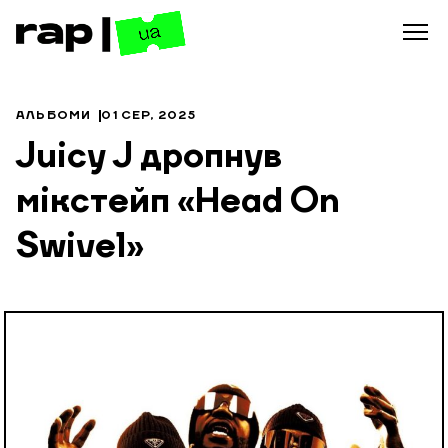
АЛЬБОМИ
01 СЕР, 2025
Juicy J дропнув
мікстейп «Head On
Swivel»