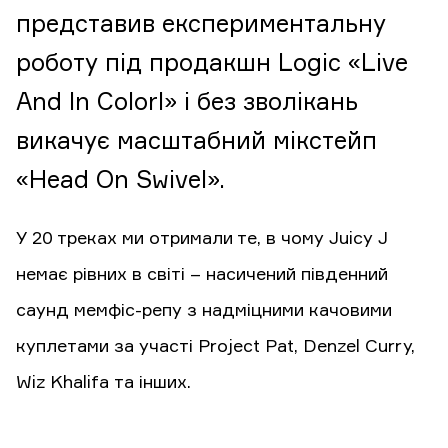
представив експериментальну
роботу під продакшн Logic «Live
And In Colorl» і без зволікань
викачує масштабний мікстейп
«Head On Swivel».
У 20 треках ми отримали те, в чому Juicy J
немає рівних в світі – насичений південний
саунд мемфіс-репу з надміцними качовими
куплетами за участі Project Pat, Denzel Curry,
Wiz Khalifa та інших.