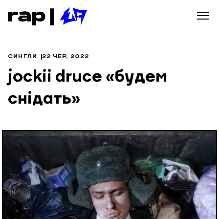
СИНГЛИ
22 ЧЕР, 2022
jockii druce «будем
снідать»