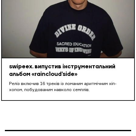
swipeex. випустив інструментальний
альбом «raincloud’side»
Реліз включив 16 треків із ломаним аритмічним хіп-
хопом, побудованим навколо семплів.