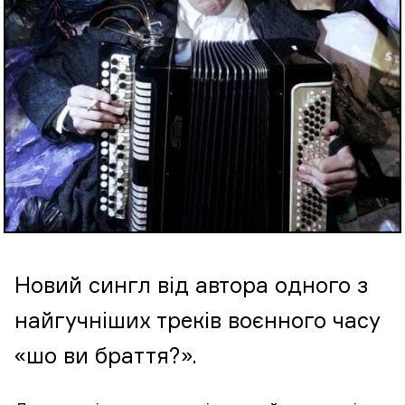
Новий сингл від автора одного з
найгучніших треків воєнного часу
«шо ви браття?».