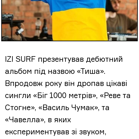
IZI SURF презентував дебютний
альбом під назвою «Тиша».
Впродовж року він дропав цікаві
сингли «Біг 1000 метрів», «Реве та
Стогне», «Василь Чумак», та
«Чавелла», в яких
експериментував зі звуком,