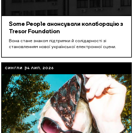
Some People анонсували колаборацію з
Tresor Foundation
Вона стане знаком підтримки й солідарності зі
становленням нової української електронної сцени.
СИНГЛИ
14 ЛИП, 2026