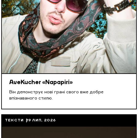
AveKucher «Napapiri»
Він демонструє нові грані свого вже добре
впізнаваного стилю.
ТЕКСТИ
19 ЛИП, 2026