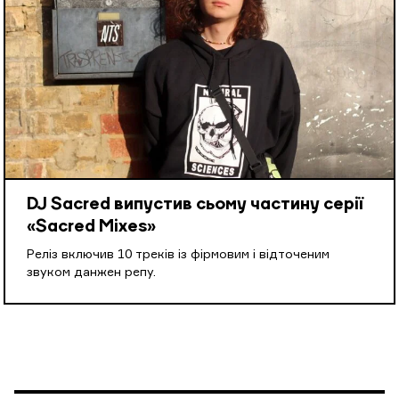
DJ Sacred випустив сьому частину серії
«Sacred Mixes»
Реліз включив 10 треків із фірмовим і відточеним
звуком данжен репу.