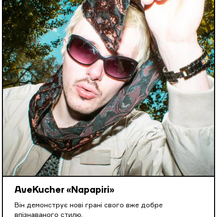
AveKucher «Napapiri»
Він демонструє нові грані свого вже добре
впізнаваного стилю.