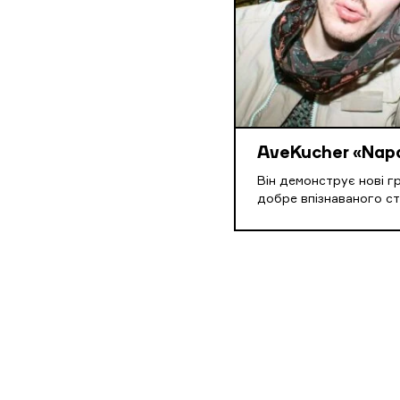
AveKucher «Napa
Він демонструє нові г
добре впізнаваного ст