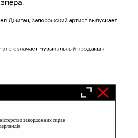
рэпера.
етел Джиган, запорожский артист выпускает
чае это означает музыкальный продакшн