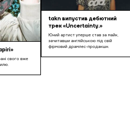
takn випустив дебютний
трек «Uncertainty.»
Юний артист уперше став за майк,
зачитавши англійською під свій
фірмовий драмлес-продакшн.
piri»
рані свого вже
илю.