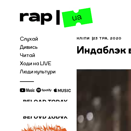
Слухай
КЛІПИ
23 ТРА, 2020
Дивись
Индаблэк 
Читай
Ходи на LIVE
Люди культури