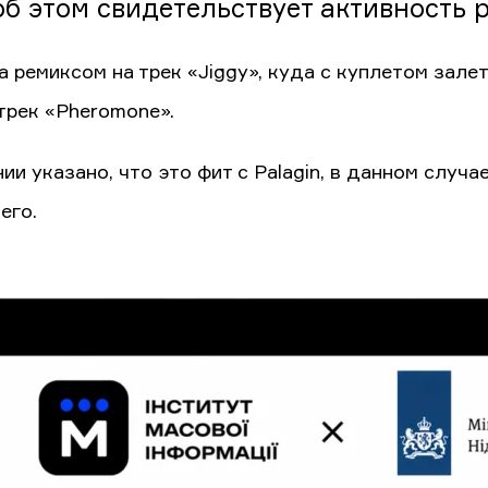
об этом свидетельствует активность 
а ремиксом на трек «Jiggy», куда с куплетом зал
 трек «Pheromone».
нии указано, что это фит с Palagin, в данном слу
его.