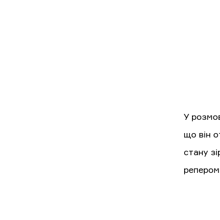
У розмов
що він о
стану зі
репером.