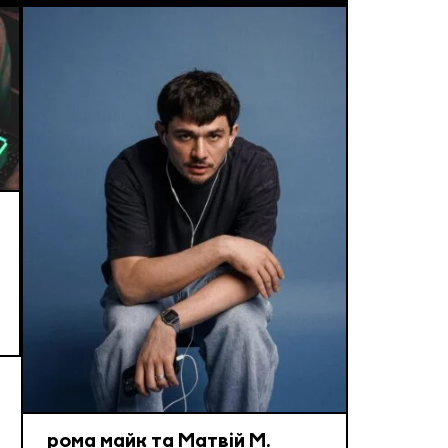
рома майк та Матвій М.