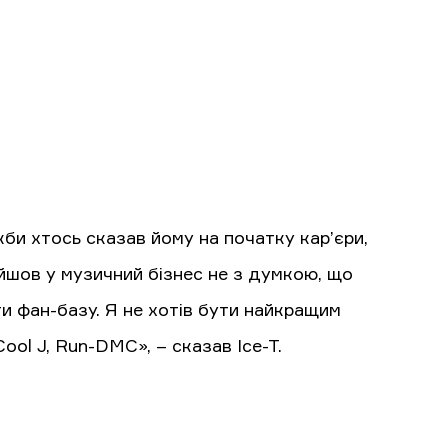
 якби хтось сказав йому на початку кар’єри,
рийшов у музичний бізнес не з думкою, що
ти фан-базу. Я не хотів бути найкращим
ool J, Run-DMC», – сказав Ice-T.