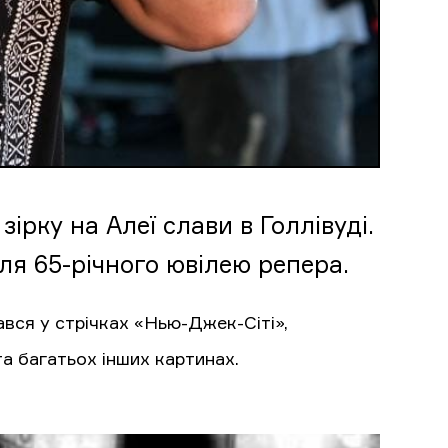
зірку на Алеї слави в Голлівуді.
ля 65-річного ювілею репера.
ався у стрічках «Нью-Джек-Сіті»,
та багатьох інших картинах.