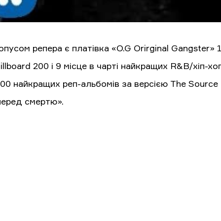
пусом репера є платівка «O.G Orirginal Gangster» 1
illboard 200 і 9 місце в чарті найкращих R&B/хіп-х
00 найкращих реп-альбомів за версією The Source 
перед смертю».