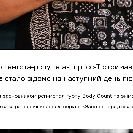
 гангста-репу та актор Ice-T отримав 
е стало відомо на наступний день піс
в засновником реп-метал гурту Body Count та знім
», «Гра на виживання», серіалі «Закон і порядок» 