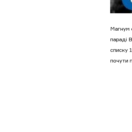
Магнум о
параді B
списку 1
почути 