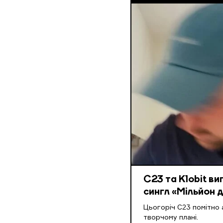
С23 та Klobit ви
сингл «Мільйон д
Цьогоріч С23 помітно 
творчому плані.