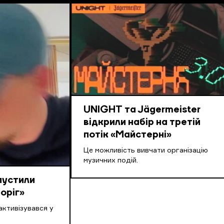
UNIGHT та Jägermeister
відкрили набір на третій
потік «Майстерні»
Це можливість вивчати організацію
музичних подій.
пустили
оріг»
активізувався у