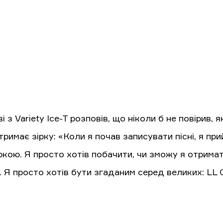
і з Variety Ice-T розповів, що ніколи б не повірив,
тримає зірку: «Коли я почав записувати пісні, я п
ркою. Я просто хотів побачити, чи зможу я отрима
 Я просто хотів бути згаданим серед великих: LL C