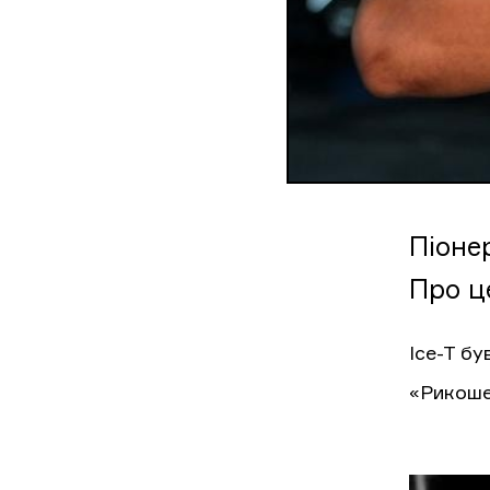
Піонер
Про ц
Ice-T бу
«Рикошет