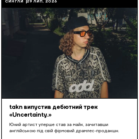
СИНГЛИ
29 ЛИП, 2026
takn випустив дебютний трек
«Uncertainty.»
Юний артист уперше став за майк, зачитавши
англійською під свій фірмовий драмлес-продакшн.