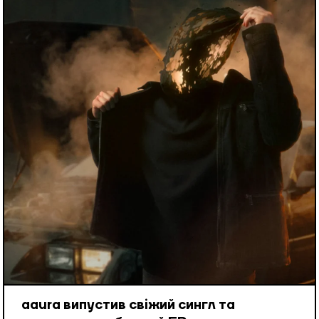
aaura випустив свіжий сингл та