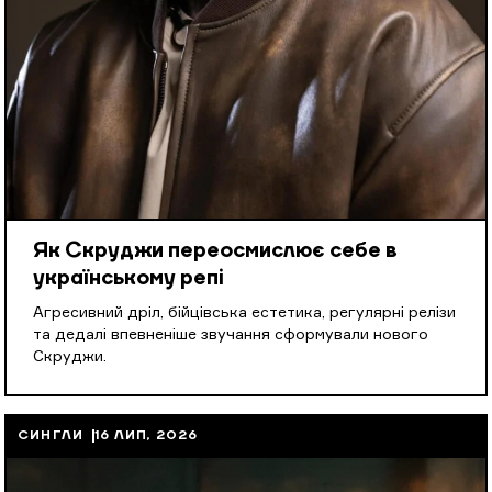
Як Скруджи переосмислює себе в
українському репі
Агресивний дріл, бійцівська естетика, регулярні релізи
та дедалі впевненіше звучання сформували нового
Скруджи.
СИНГЛИ
16 ЛИП, 2026