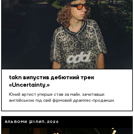
takn випустив дебютний трек
«Uncertainty.»
Юний артист уперше став за майк, зачитавши
англійською під свій фірмовий драмлес-продакшн.
АЛЬБОМИ
21 ЛИП, 2026