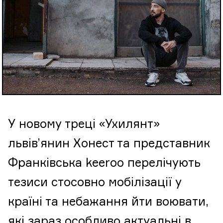
У новому треці «Ухилянт»
львів’янин Хонест та представник
Франківська keeroo перелічують
тезиси стосовно мобілізації у
країні та небажання йти воювати,
які зараз особливо актуальні в