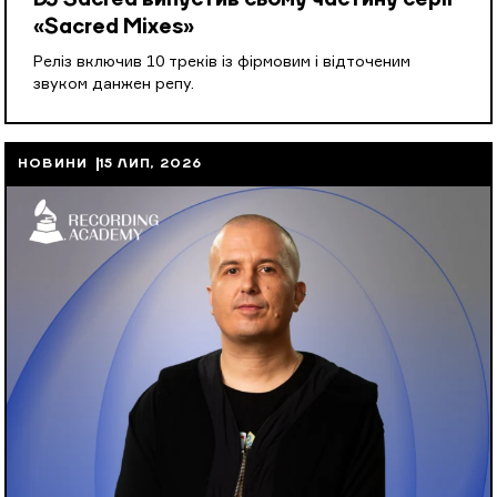
DJ Sacred випустив сьому частину серії
«Sacred Mixes»
Реліз включив 10 треків із фірмовим і відточеним
звуком данжен репу.
НОВИНИ
15 ЛИП, 2026