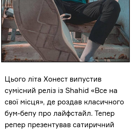
Цього літа Хонест випустив
сумісний реліз із Shahid «Все на
свої місця», де роздав класичного
бум-бепу про лайфстайл. Тепер
репер презентував сатиричний