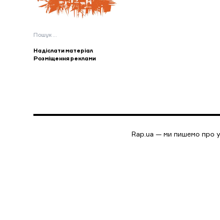
Пошук:
Надіслати матеріал
Розміщення реклами
Rap.ua — ми пишемо про у