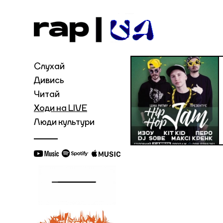
Слухай
Дивись
Читай
Ходи на LIVE
Люди культури