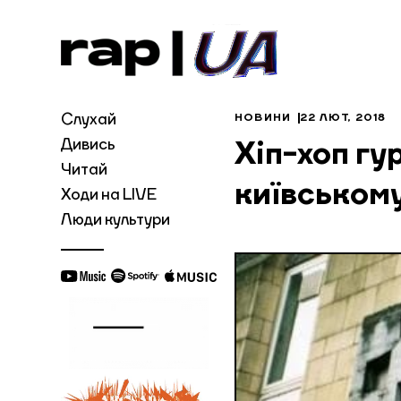
Слухай
НОВИНИ
22 ЛЮТ, 2018
Дивись
Хіп-хоп гу
Читай
київському
Ходи на LIVE
Люди культури