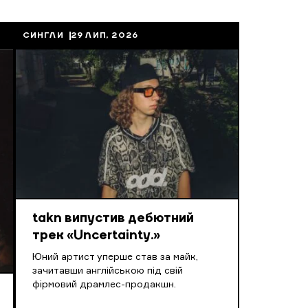
СИНГЛИ
29 ЛИП, 2026
takn випустив дебютний
трек «Uncertainty.»
Юний артист уперше став за майк,
зачитавши англійською під свій
фірмовий драмлес-продакшн.