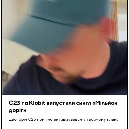
С23 та Klobit випустили сингл «Мільйон
доріг»
Цьогоріч С23 помітно активізувався у творчому плані.