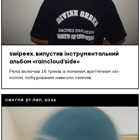
swipeex. випустив інструментальний
альбом «raincloud’side»
Реліз включив 16 треків із ломаним аритмічним хіп-
хопом, побудованим навколо семплів.
СИНГЛИ
17 ЛИП, 2026