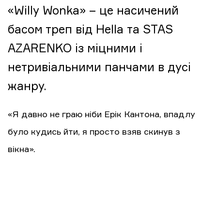
«Willy Wonka» – це насичений
басом треп від Hella та STAS
AZARENKO із міцними і
нетривіальними панчами в дусі
жанру.
«Я давно не граю ніби Ерік Кантона, впадлу
було кудись йти, я просто взяв скинув з
вікна».