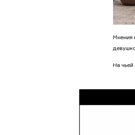
Мнения 
девушко
На чьей