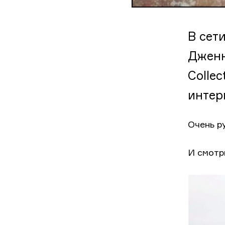
В сет
Дженн
Colle
интер
Очень ру
И смотр