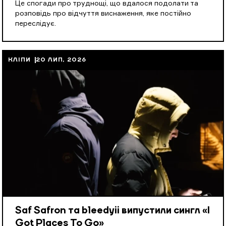
Це спогади про труднощі, що вдалося подолати та
розповідь про відчуття виснаження, яке постійно
переслідує.
КЛІПИ
20 ЛИП, 2026
Saf Safron та bleedyii випустили сингл «I
Got Places To Go»