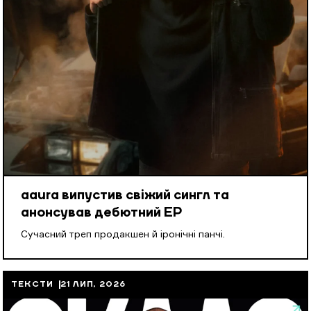
aaura випустив свіжий сингл та
анонсував дебютний EP
Cучасний треп продакшен й іронічні панчі.
ТЕКСТИ
21 ЛИП, 2026