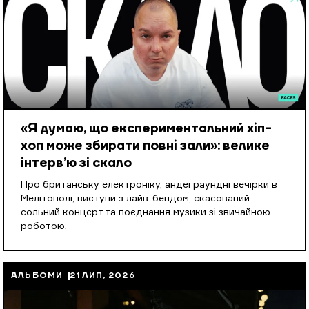
«Я думаю, що експериментальний хіп-
хоп може збирати повні зали»: велике
інтерв’ю зі скало
Про британську електроніку, андеграундні вечірки в
Мелітополі, виступи з лайв-бендом, скасований
сольний концерт та поєднання музики зі звичайною
роботою.
АЛЬБОМИ
21 ЛИП, 2026