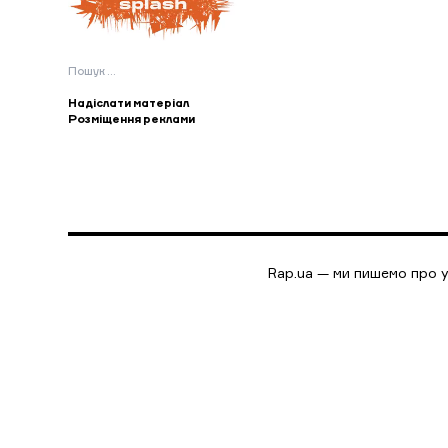
Пошук:
Надіслати матеріал
Розміщення реклами
Rap.ua — ми пишемо про у