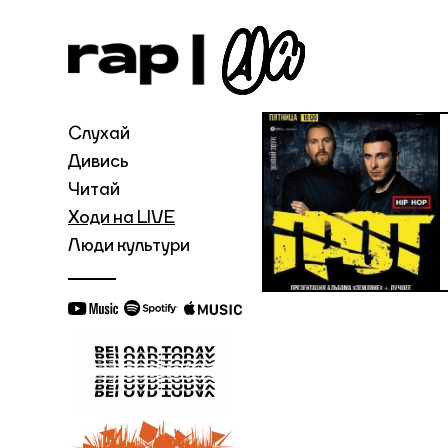
Слухай
Дивись
Читай
Ходи на LIVE
Люди культури