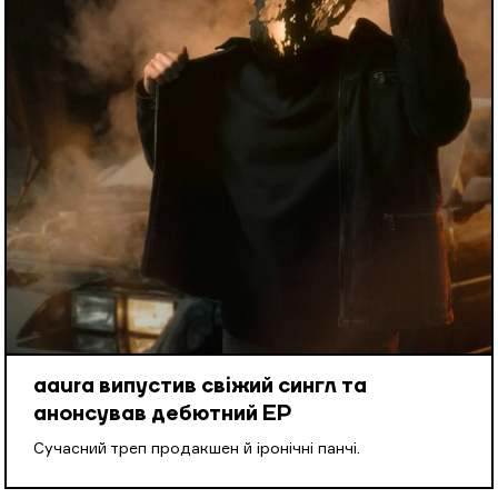
aaura випустив свіжий сингл та
анонсував дебютний EP
Cучасний треп продакшен й іронічні панчі.