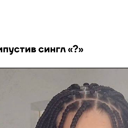
ипустив сингл «?»