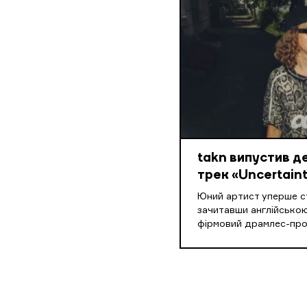
takn випустив 
трек «Uncertaint
Юний артист уперше ст
зачитавши англійською
фірмовий драмлес-пр