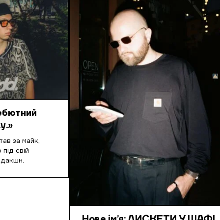
дебютний
y.»
ав за майк,
 під свій
одакшн.
Нове ім’я: ДИСКЕТИ У ШАФІ