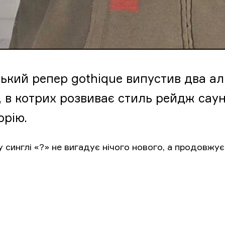
ський репер gothique випустив два ал
, в котрих розвиває стиль рейдж сау
орію.
 синглі «?» не вигадує нічого нового, а продовжу