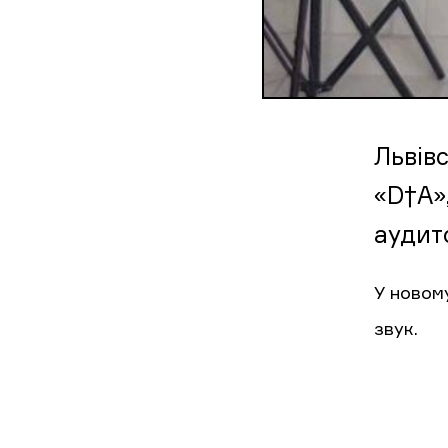
Львів
«D†A»
аудит
У новому
звук.