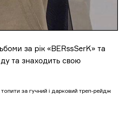
ьбоми за рік «BERssSerK» та
нду та знаходить свою
є топити за гучний і дарковий треп-рейдж