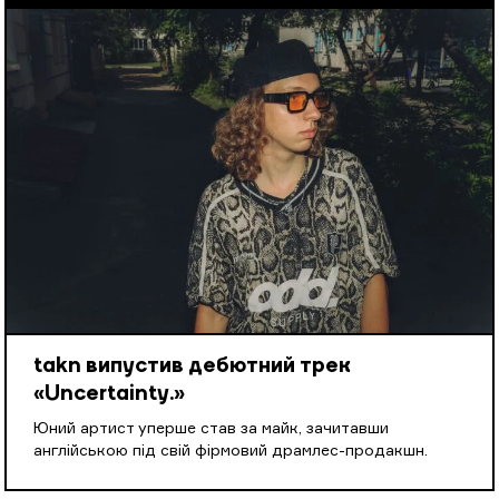
takn випустив дебютний трек
«Uncertainty.»
Юний артист уперше став за майк, зачитавши
англійською під свій фірмовий драмлес-продакшн.