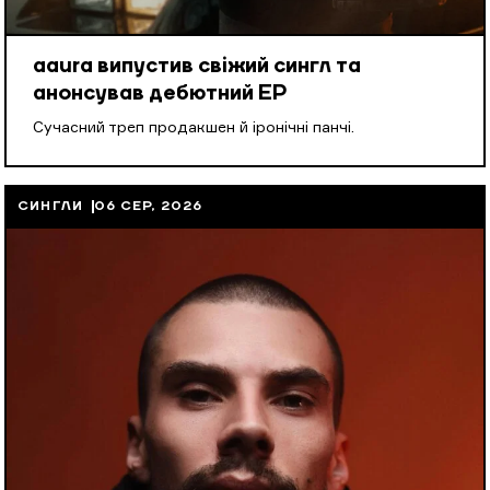
aaura випустив свіжий сингл та
анонсував дебютний EP
Cучасний треп продакшен й іронічні панчі.
СИНГЛИ
06 СЕР, 2026