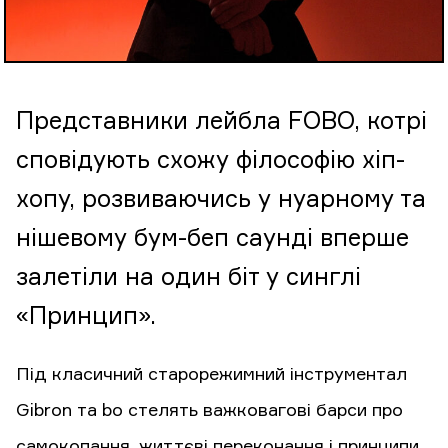
Представники лейбла FOBO, котрі
сповідують схожу філософію хіп-
хопу, розвиваючись у нуарному та
нішевому бум-беп саунді вперше
залетіли на один біт у синглі
«Принцип».
Під класичний старорежимний інструментал
Gibron та bo стелять важковагові барси про
самокопання, життєві переконання і принципи,