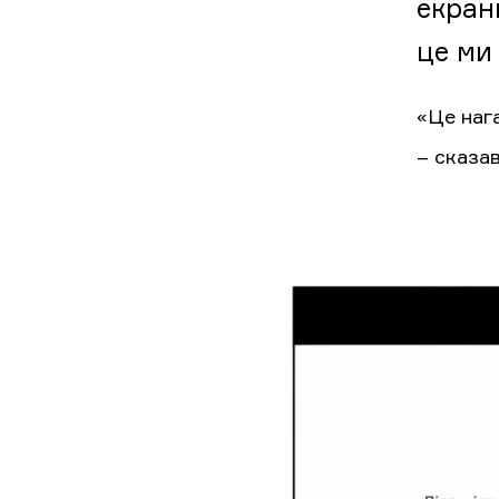
екран
це ми 
«Це нага
– сказав