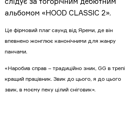
слідує за тогорічним дебютним
альбомом «HOOD CLASSIC 2».
Це фірмовий плаг саунд від Яреми, де він
впевнено жонглює канонічними для жанру
панчами.
«Наробив справ – традиційно зник, GG в трепі
кращий працівник. Звик до цього, я до цього
звик, в моєму пеку цілий сніговик».