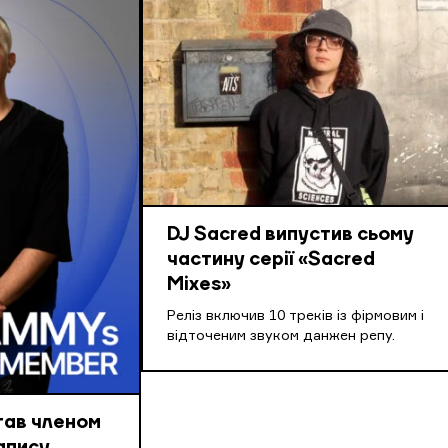
DJ Sacred випустив сьому
частину серії «Sacred
Mixes»
Реліз включив 10 треків із фірмовим і
відточеним звуком данжен репу.
тав членом