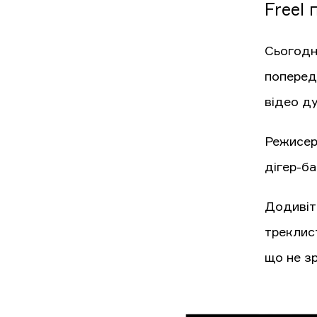
Freel
Сьогодні
попередн
відео ду
Режисерк
дігер-ба
Додивіть
треклист
що не з