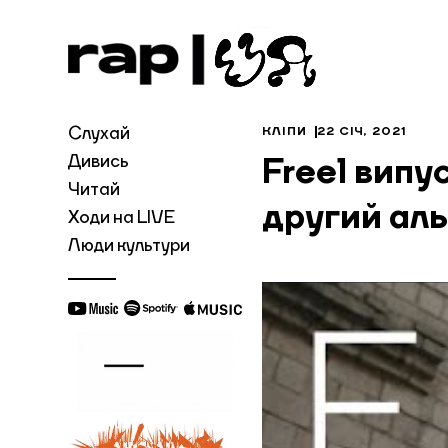
Слухай
КЛІПИ
22 СІЧ, 2021
Дивись
Freel випус
Читай
другий ал
Ходи на LIVE
Люди культури