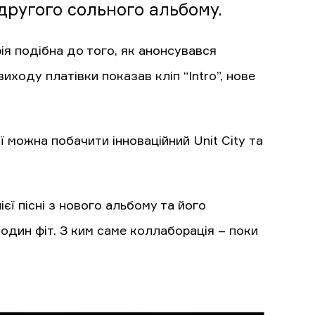
 другого сольного альбому.
рія подібна до того, як анонсувався
виходу платівки показав кліп “Intro”, нове
 можна побачити інноваційний Unit City та
єї пісні з нового альбому та його
 один фіт. З ким саме коллаборація – поки