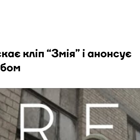
кає кліп “Змія” і анонсує
ьбом