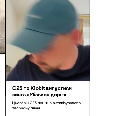
С23 та Klobit випустили
сингл «Мільйон доріг»
Цьогоріч С23 помітно активізувався у
творчому плані.