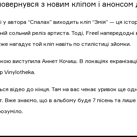
 повернувся з новим кліпом і анонсом
 у автора “Спалах” виходить кліп “Змія” — ця істо
ій сольний реліз артиста. Тоді, Freel напередодні 
же нагадує той кліп навіть по стилістиці зйомки.
ою виступила Аннет Кочиш. В локаціях екранізації
р Vinylotheka.
ся відео до кінця. Там на вас чекає уривок ще одні
. Вже знаємо, що в альбому буде 7 пісень та лише
розуміло.