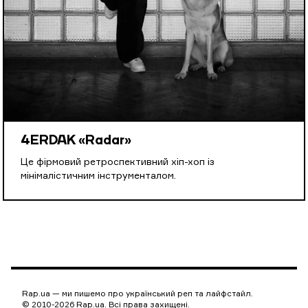
4ERDAK «Radar»
Це фірмовий ретроспективний хіп-хоп із
мінімалістичним інструменталом.
Rap.ua — ми пишемо про український реп та лайфстайл.
© 2010-2026 Rap.ua. Всі права захищені.