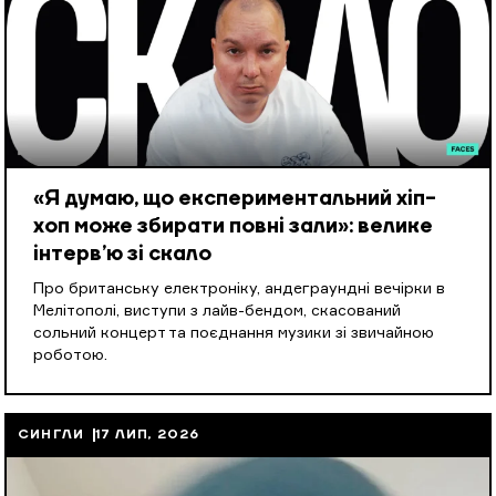
«Я думаю, що експериментальний хіп-
хоп може збирати повні зали»: велике
інтерв’ю зі скало
Про британську електроніку, андеграундні вечірки в
Мелітополі, виступи з лайв-бендом, скасований
сольний концерт та поєднання музики зі звичайною
роботою.
СИНГЛИ
17 ЛИП, 2026