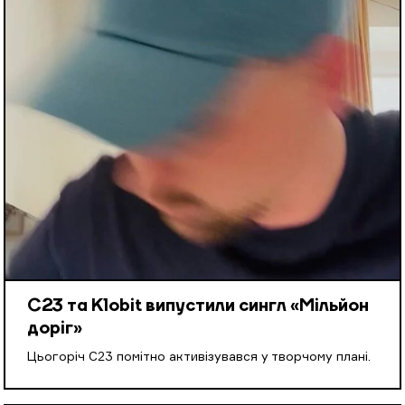
С23 та Klobit випустили сингл «Мільйон
доріг»
Цьогоріч С23 помітно активізувався у творчому плані.