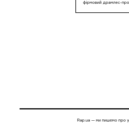
фірмовий драмлес-пр
Rap.ua — ми пишемо про у