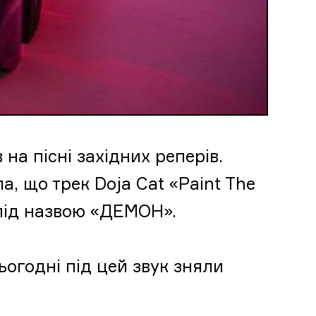
 на пісні західних реперів.
 що трек Doja Cat «Paint The
 під назвою «ДЕМОН».
сьогодні під цей звук зняли