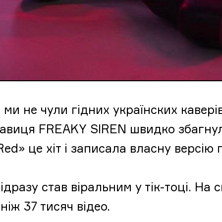
ми не чули гідних українских каверів
авиця FREAKY SIREN швидко збагнула,
Red» це хіт і записала власну версію
ідразу став віральним у тік-тоці. На 
ніж 37 тисяч відео.