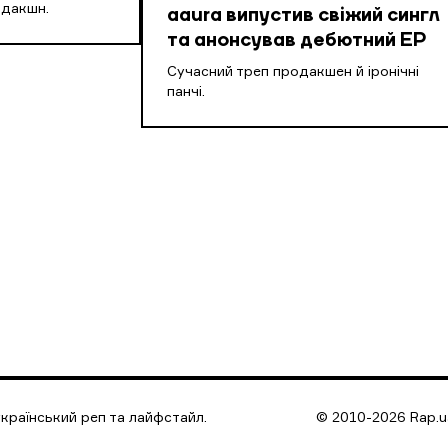
одакшн.
aaura випустив свіжий сингл
та анонсував дебютний EP
Cучасний треп продакшен й іронічні
панчі.
країнський реп та лайфстайл.
© 2010-2026 Rap.ua