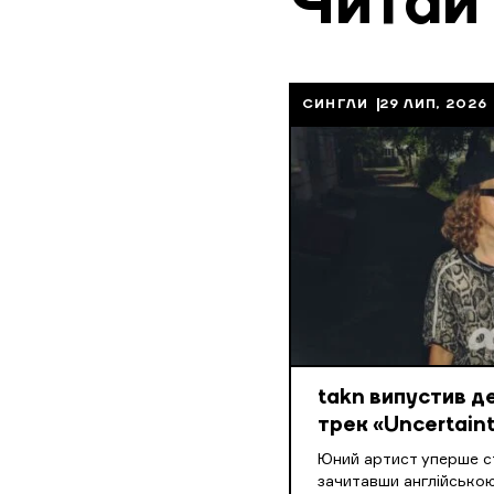
Читай
СИНГЛИ
29 ЛИП, 2026
takn випустив 
трек «Uncertaint
Юний артист уперше ст
зачитавши англійською