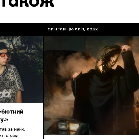
 також
СИНГЛИ
16 ЛИП, 2026
дебютний
y.»
ав за майк,
 під свій