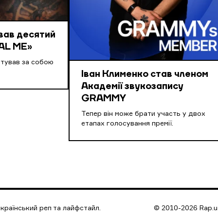
вав десятий
AL ME»
нтував за собою
Іван Клименко став членом
Академії звукозапису
GRAMMY
Тепер він може брати участь у двох
етапах голосування премії.
країнський реп та лайфстайл.
© 2010-2026 Rap.ua