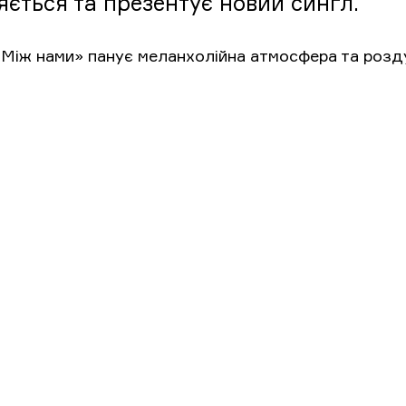
яється та презентує новий сингл.
 «Між нами» панує меланхолійна атмосфера та розд