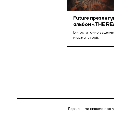
Future презенту
альбом «THE RE
Він остаточно зацеме
місце в історії.
Rap.ua — ми пишемо про у