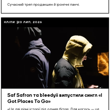
Cучасний треп продакшен й іронічні панчі.
КЛІПИ
20 ЛИП, 2026
Saf Safron та bleedyii випустили сингл «I
Got Places To Go»
«Це дві різні історії під одним бітом. Для когось — це