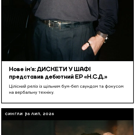
Нове ім’я: ДИСКЕТИ У ШАФІ
представив дебютний EP «Н.С.Д.»
Цілісний реліз із щільним бум-беп саундом та фокусом
на вербальну техніку.
СИНГЛИ
16 ЛИП, 2026