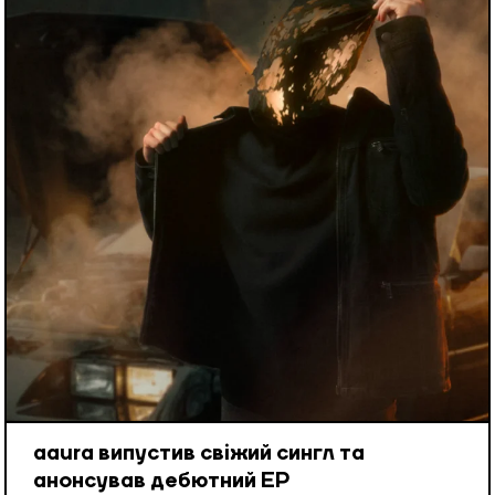
aaura випустив свіжий сингл та
анонсував дебютний EP