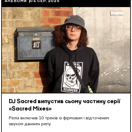
АЛЬБОМИ
04 СЕР, 2026
DJ Sacred випустив сьому частину серії
«Sacred Mixes»
Реліз включив 10 треків із фірмовим і відточеним
звуком данжен репу.