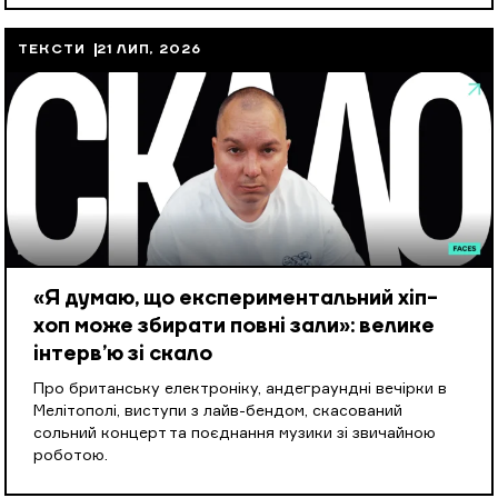
ТЕКСТИ
21 ЛИП, 2026
«Я думаю, що експериментальний хіп-
хоп може збирати повні зали»: велике
інтерв’ю зі скало
Про британську електроніку, андеграундні вечірки в
Мелітополі, виступи з лайв-бендом, скасований
сольний концерт та поєднання музики зі звичайною
роботою.