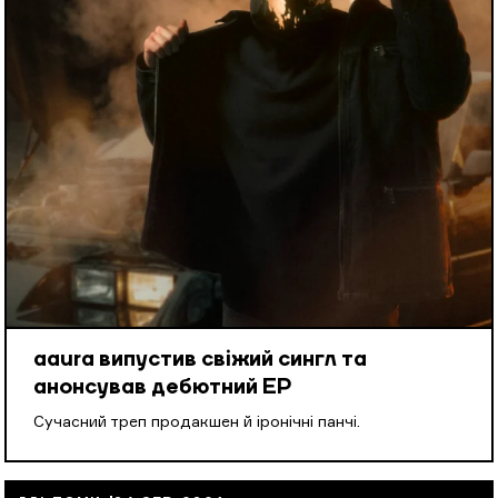
aaura випустив свіжий сингл та
анонсував дебютний EP
Cучасний треп продакшен й іронічні панчі.