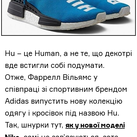
Hu – це Human, а не те, що декотрі
вде встигли собі подумати.
Отже, Фаррелл Вільямс у
співпраці зі спортивним брендом
Аdidas випустить нову колекцію
одягу і кросівок під назвою Hu.
Так, шнурки тут,
як у нової моделі