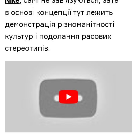
, самі не зав’язуються, зате
Nike
в основі концепції тут лежить
демонстрація різноманітності
культур і подолання расових
стереотипів.