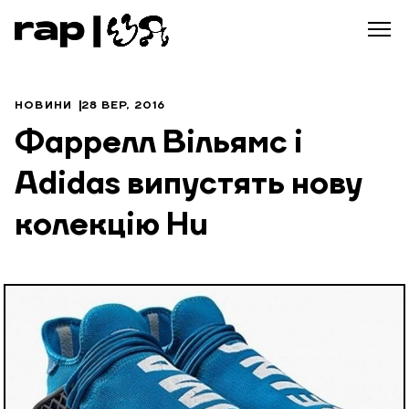
НОВИНИ
28 ВЕР, 2016
Фаррелл Вільямс і
Аdidas випустять нову
колекцію Hu