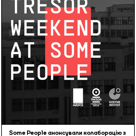
Some People анонсували колаборацію з