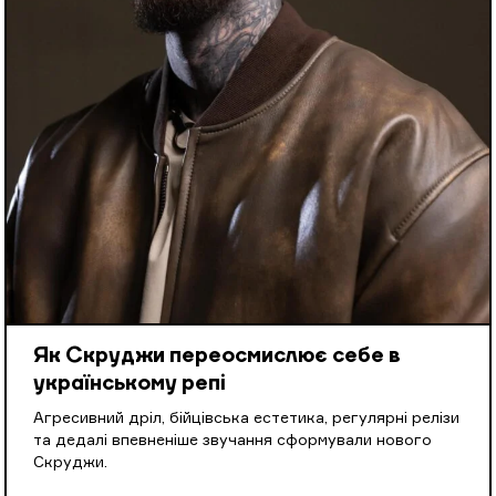
Як Скруджи переосмислює себе в
українському репі
Агресивний дріл, бійцівська естетика, регулярні релізи
та дедалі впевненіше звучання сформували нового
Скруджи.