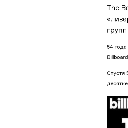
The B
«ливе
групп
54 года
Billboar
Спустя 
десятке 