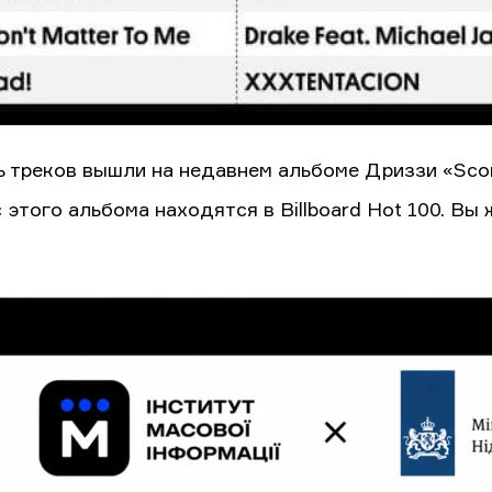
ь треков вышли на недавнем альбоме Дриззи «Scorp
с этого альбома находятся в Billboard Hot 100. Вы