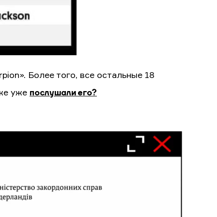
ion». Более того, все остальные 18
 же уже
послушали его?