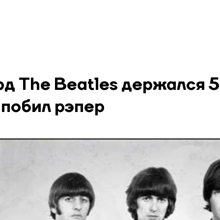
рд The Beatles держался 
 побил рэпер