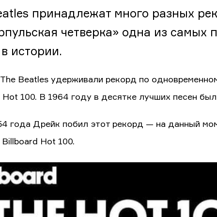
eatles принадлежат много разных ре
рпульская четверка» одна из самых п
 в истории.
 The Beatles удерживали рекорд по одновременном
d Hot 100. В 1964 году в десятке лучших песен был
54 года Дрейк побил этот рекорд — на данный мом
Billboard Hot 100.