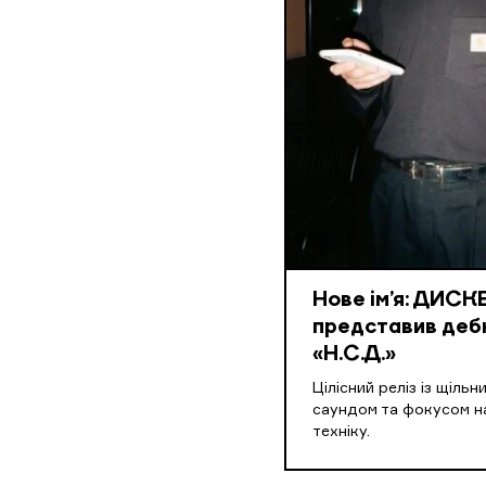
Нове ім’я: ДИС
представив деб
«Н.С.Д.»
Цілісний реліз із щіль
саундом та фокусом н
техніку.