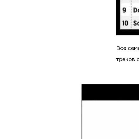
Все сем
треков 