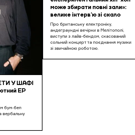
експериментальний хіп-хоп
може збирати повні зали»:
велике інтерв’ю зі скало
Про британську електроніку,
андеграундні вечірки в Мелітополі,
виступи з лайв-бендом, скасований
сольний концерт та поєднання музики
зі звичайною роботою.
КЕТИ У ШАФІ
ютний EP
ним бум-беп
а вербальну