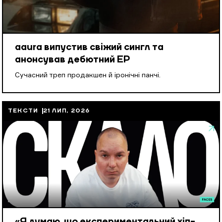
aaura випустив свіжий сингл та
анонсував дебютний EP
Cучасний треп продакшен й іронічні панчі.
ТЕКСТИ
21 ЛИП, 2026