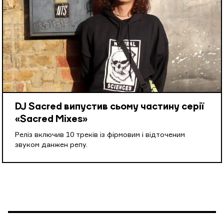
DJ Sacred випустив сьому частину серії
«Sacred Mixes»
Реліз включив 10 треків із фірмовим і відточеним
звуком данжен репу.