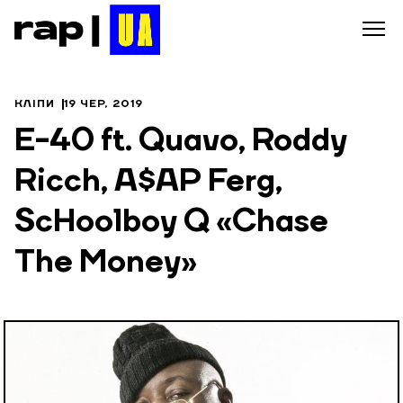
КЛІПИ
19 ЧЕР, 2019
E-40 ft. Quavo, Roddy
Ricch, A$AP Ferg,
ScHoolboy Q «Chase
The Money»