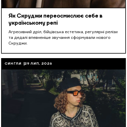
Як Скруджи переосмислює себе в
українському репі
Агресивний дріл, бійцівська естетика, регулярні релізи
та дедалі впевненіше звучання сформували нового
Скруджи.
СИНГЛИ
29 ЛИП, 2026