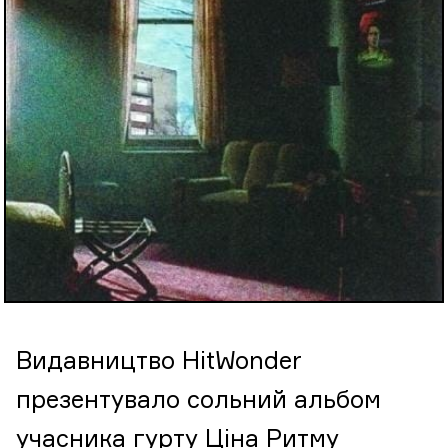
Видавництво HitWonder
презентувало сольний альбом
учасника гурту Ціна Ритму