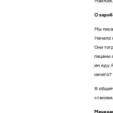
МакКоя.
О зароб
Мы писа
Начало 
Они тог
пацаны 
им еду. 
ничего?
В общем
станови
Менеджм