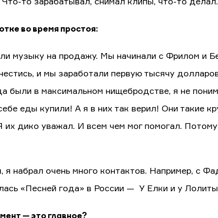
 Что-то зарабатывал, снимал клипы, что-то делал.
отке во время простоя:
ли музыку на продажу. Мы начинали с Фрилом и Б
нестись, и мы заработали первую тысячу долларо
да были в максимальном нищебродстве, я не понима
себе еды купили! А я в них так верил! Они такие к
Я их дико уважал. И всем чем мог помогал. Потому 
, я набрал очень много контактов. Например, с Ф
лась «Песней года» в России — У Елки и у Лолиты
ент — это главное?