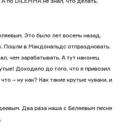
 А по DILEMMA не знал, что делать.
еляевым. Это было лет восемь назад.
в. Пошли в Макдональдс отпраздновать.
л, чем зарабатывать. А тут наконец
рутые! Доходило до того, что я привозил
что – ну как? Как такие крутые чуваки, и
адеевым. Два раза наша с Беляевым песня
.