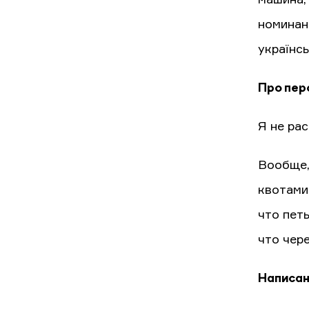
номинан
українсь
Про пер
Я не рас
Вообще,
квотами.
что пет
что чер
Написан