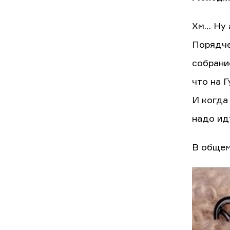
Хм… Ну 
Порядче
собрани
что на Г
И когда 
надо идт
В общем