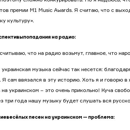
тов премии M1 Music Awards. Я считаю, что с вых
ку культуру».
спективы попадания на радио:
считываю, что на радио возьмут, главное, что наро
 украинская музыка сейчас так несется: благодар
 Я сам ввязался в эту историю. Хоть я и говорю в
ь на украинском – это очень прикольно! Куча своб
ез три года нашу музыку будет слушать вся русск
ие весёлых песен на украинском — проблема: