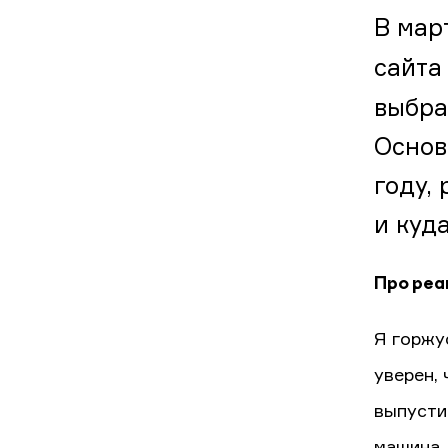
В мар
сайта
выбра
Основ
году,
и куд
Про реа
Я горжу
уверен,
выпусти
машина,