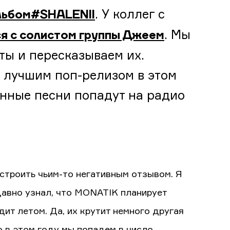
. У коллег с
льбом #SHALENII
. Мы
я с солистом группы Джеем
ты и пересказываем их.
т лучшим поп-релизом в этом
щенные песни попадут на радио
строить чьим-то негативным отзывом. Я
едавно узнал, что MONATIK планирует
ит летом. Да, их крутит немного другая
о в этом году мы попадем в число