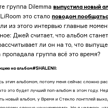
те группа Dilemma
выпустила новый а
 LiRoom это стало
поводом пообщатьс
ли из этого интервью главные момен
ное: Джей считает, что альбом стане
 рассчитывает ли он на то, что выпу
а пропадала группа всё это время?
кцию на альбом #SHALENII:
сь этим альбомом, потому меня сейчас сложно рас
 что это будет лучший поп-альбом в этом году. Н
ть новый альбом, у Время и Стекло лонгплей выход
 поэтому сложно конкурировать. Но я надеюсь, чт