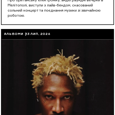
Про британську електроніку, андеграундні вечірки в
Мелітополі, виступи з лайв-бендом, скасований
сольний концерт та поєднання музики зі звичайною
роботою.
АЛЬБОМИ
13 ЛИП, 2026