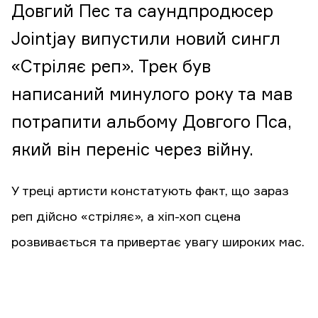
Довгий Пес та саундпродюсер
Jointjay випустили новий сингл
«Стріляє реп». Трек був
написаний минулого року та мав
потрапити альбому Довгого Пса,
який він переніс через війну.
У треці артисти констатують факт, що зараз
реп дійсно «стріляє», а хіп-хоп сцена
розвивається та привертає увагу широких мас.