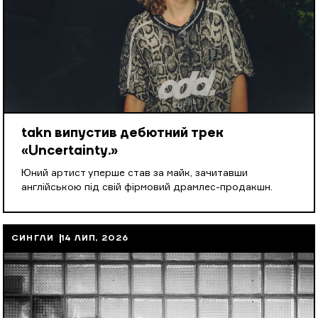
takn випустив дебютний трек
«Uncertainty.»
Юний артист уперше став за майк, зачитавши
англійською під свій фірмовий драмлес-продакшн.
СИНГЛИ
14 ЛИП, 2026