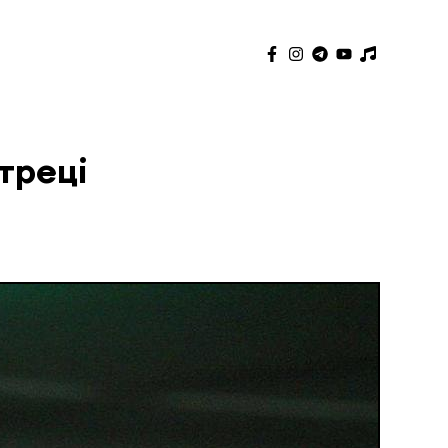
треці