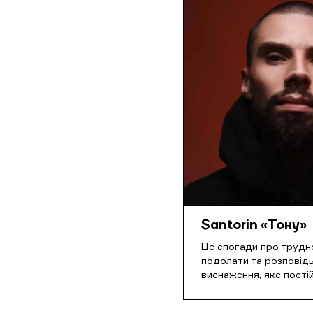
Santorin «Тону»
Це спогади про трудн
подолати та розповідь
виснаження, яке пості