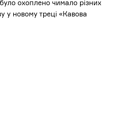
х було охоплено чимало різних
ву у новому треці «Кавова