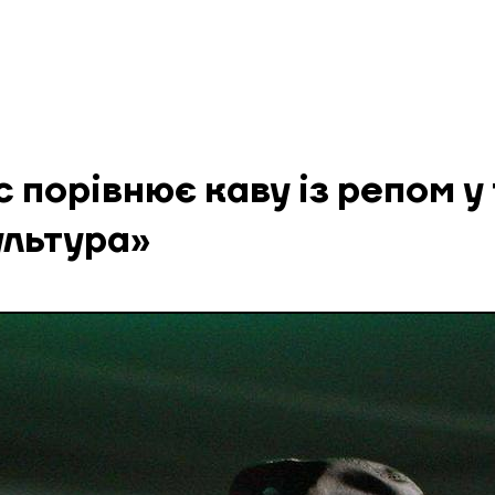
 порівнює каву із репом у 
ультура»