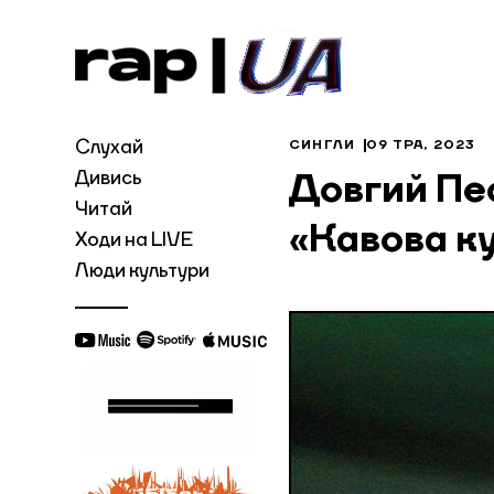
Слухай
СИНГЛИ
09 ТРА, 2023
Дивись
Довгий Пес
Читай
«Кавова к
Ходи на LIVE
Люди культури