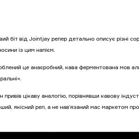
вий біт від Jointjay репер детально описує різні с
носини із цим напієм.
блений це анаєробний, кава ферментована мов алко
уральні».
н привів цікаву аналогію, порівнявши кавову індус
оший, якісний реп, а не нав’язаний мас маркетом пр