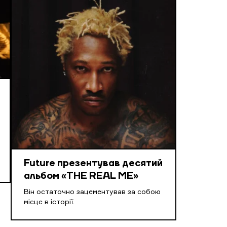
Future презентував десятий
альбом «THE REAL ME»
Він остаточно зацементував за собою
місце в історії.