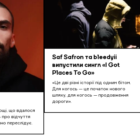
Saf Safron та bleedyii
випустили сингл «I Got
Places To Go»
«Це дві різні історії під одним бітом.
Для когось — це початок нового
шляху, для когось — продовження
дороги».
ощі, що вдалося
 про відчуття
йно переслідує.