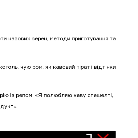
орти кавових зерен, методи приготування та
голь, чую ром, як кавовий пірат і відтінки
трію із репом: «Я полюбляю каву спешелті,
одукт».