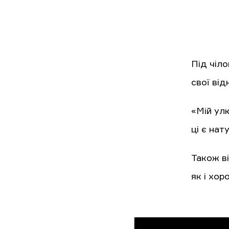
Під чіло
свої від
«Мій улю
ці є нат
Також ві
як і хор