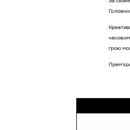
За сюже
Головно
Креатив
часовому
грою мо
Прем’єра