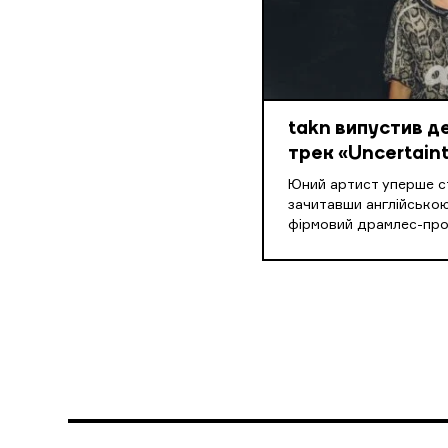
takn випустив 
трек «Uncertaint
Юний артист уперше ст
зачитавши англійською
фірмовий драмлес-пр