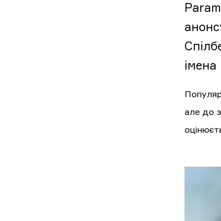
Param
анонс
Спілб
імена
Популяр
але до з
оцінюєть