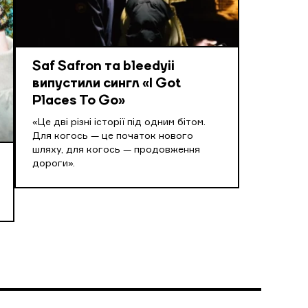
Saf Safron та bleedyii
випустили сингл «I Got
Places To Go»
«Це дві різні історії під одним бітом.
Для когось — це початок нового
шляху, для когось — продовження
дороги».