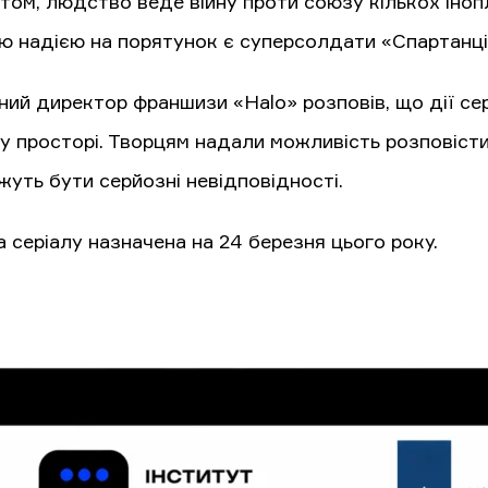
том, людство веде війну проти союзу кількох іноп
ю надією на порятунок є суперсолдати «Спартанці»
ний директор франшизи «Halo» розповів, що дії се
 просторі. Творцям надали можливість розповісти і
жуть бути серйозні невідповідності.
 серіалу назначена на 24 березня цього року.