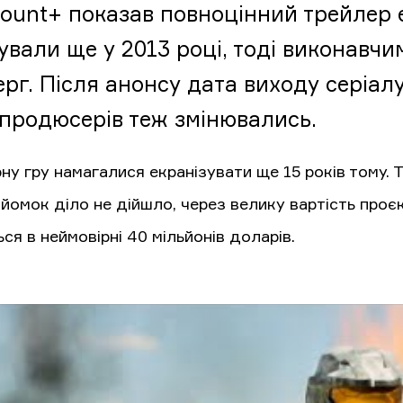
ount+ показав повноцінний трейлер ек
ували ще у 2013 році, тоді виконавч
ерг. Після анонсу дата виходу серіал
 продюсерів теж змінювались.
ну гру намагалися екранізувати ще 15 років тому. 
йомок діло не дійшло, через велику вартість проє
ся в неймовірні 40 мільйонів доларів.