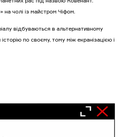
ланетних рас під назвою Ковенант.
 на чолі із майстром Чіфом.
ріалу відбуваються в альтернативному
сторію по своєму, тому між екранізацією і