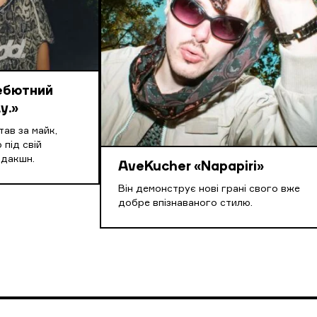
дебютний
y.»
ав за майк,
 під свій
одакшн.
AveKucher «Napapiri»
Він демонструє нові грані свого вже
добре впізнаваного стилю.