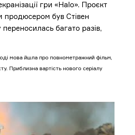
ранізації гри «Halo». Проєкт
им продюсером був Стівен
у переносилась багато разів,
Тоді мова йшла про повнометражний фільм,
кту. Приблизна вартість нового серіалу