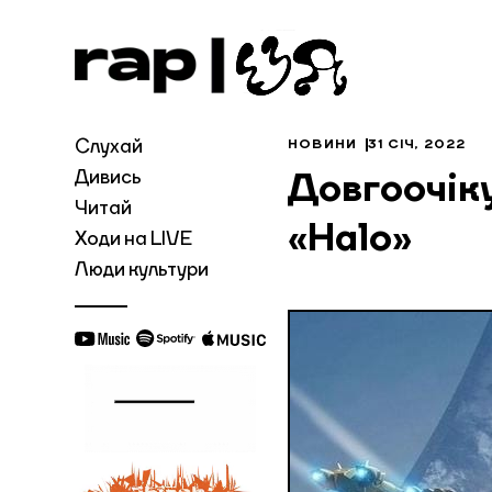
Слухай
НОВИНИ
31 СІЧ, 2022
Дивись
Довгоочіку
Читай
«Halo»
Ходи на LIVE
Люди культури