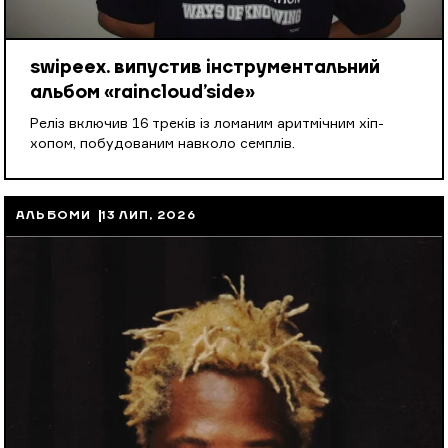
swipeex. випустив інструментальний
альбом «raincloud’side»
Реліз включив 16 треків із ломаним аритмічним хіп-
хопом, побудованим навколо семплів.
АЛЬБОМИ
13 ЛИП, 2026