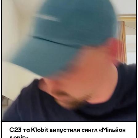
С23 та Klobit випустили сингл «Мільйон