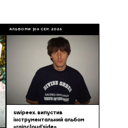
АЛЬБОМИ
06 СЕР, 2026
swipeex. випустив
інструментальний альбом
«raincloud’side»