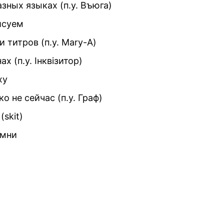
азных языках (п.у. Въюга)
исуем
и титров (п.у. Mary-A)
нах (п.у. Інквізитор)
рху
ко не сейчас (п.у. Граф)
 (skit)
омни