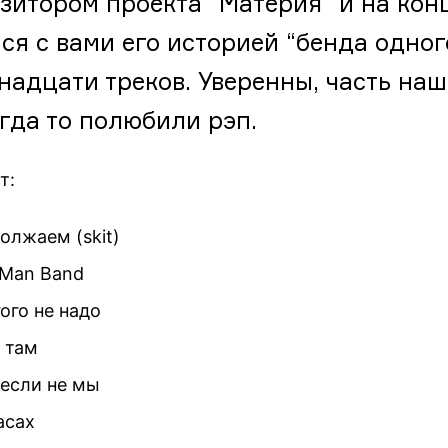
зитором проекта “Материя” и на конц
ся с вами его историей “бенда одног
надцати треков. Уверенны, часть наши
огда то полюбили рэп.
т:
должаем (skit)
 Man Band
гого не надо
у там
, если не мы
часах