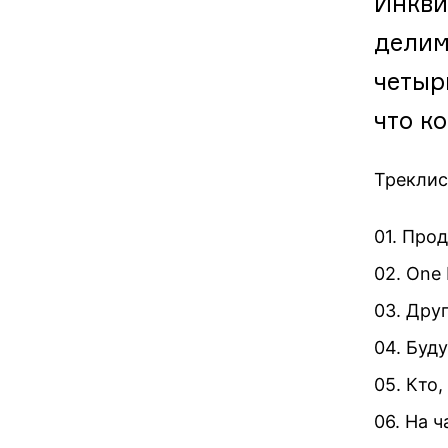
Инкви
делим
четыр
что к
Треклис
01. Про
02. One
03. Дру
04. Буд
05. Кто
06. На 