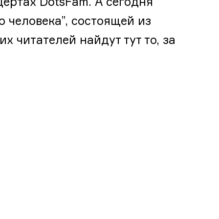
ертах DotsFam. А сегодня
о человека”, состоящей из
х читателей найдут тут то, за