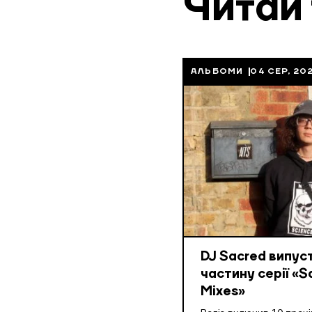
Читай
АЛЬБОМИ
04 СЕР, 20
DJ Sacred випус
частину серії «S
Mixes»