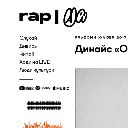
Слухай
АЛЬБОМИ
04 БЕР, 2017
Дивись
Динайс «O
Читай
Ходи на LIVE
Люди культури