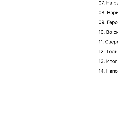
07. На р
08. Нар
09. Геро
10. Во с
11. Све
12. Толь
13. Итог
14. Нап