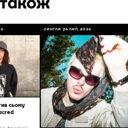
 також
26
СИНГЛИ
14 ЛИП, 2026
тив сьому
acred