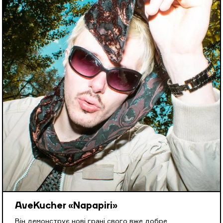
AveKucher «Napapiri»
Він демонструє нові грані свого вже добре