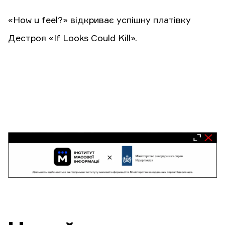
«How u feel?» відкриває успішну платівку
Дестроя «If Looks Could Kill».