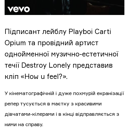
Підписант лейблу Playboi Carti
Opium та провідний артист
однойменної музично-естетичної
течії Destroy Lonely представив
кліп «How u feel?».
У кінематографічній і дуже похмурій екранізації
репер тусується в маєтку з красивими
дівчатами-кілерами і в кінці відправляється з
ними на справу.