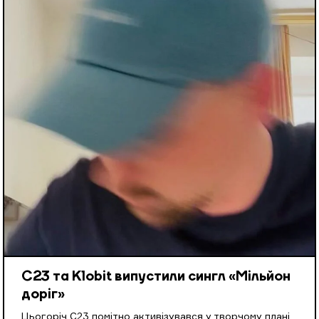
С23 та Klobit випустили сингл «Мільйон
доріг»
Цьогоріч С23 помітно активізувався у творчому плані.