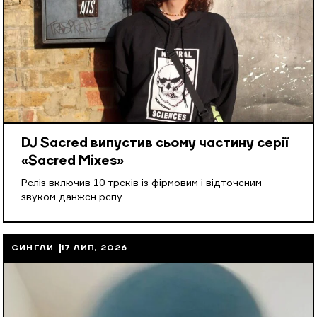
DJ Sacred випустив сьому частину серії
«Sacred Mixes»
Реліз включив 10 треків із фірмовим і відточеним
звуком данжен репу.
СИНГЛИ
17 ЛИП, 2026