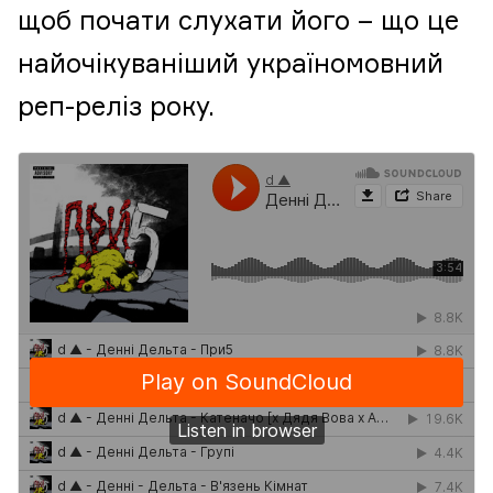
щоб почати слухати його – що це
найочікуваніший україномовний
реп-реліз року.