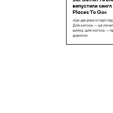
Saf Safron та ble
випустили сингл 
Places To Go»
«Це дві різні історії пі
Для когось — це поча
шляху, для когось — 
дороги».