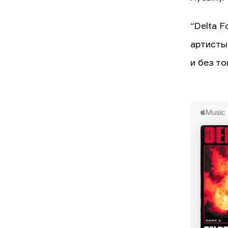
“Delta 
артисты
и без т