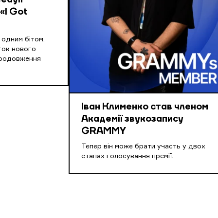
edyii
«I Got
д одним бітом.
ток нового
продовження
Іван Клименко став членом
Академії звукозапису
GRAMMY
Тепер він може брати участь у двох
етапах голосування премії.