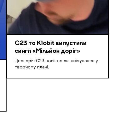
С23 та Klobit випустили
сингл «Мільйон доріг»
Цьогоріч С23 помітно активізувався у
творчому плані.