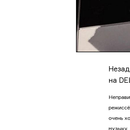
Незад
на DE
Неправи
режиссё
очень х
музыку.