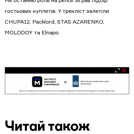
Не останню роль на релізі зіграв підбір
гостьових куплетів. У трекліст залетіли
CHUPA12, Packlord, STAS AZARENKO,
MOLODOY та Elnapo.
Читай також