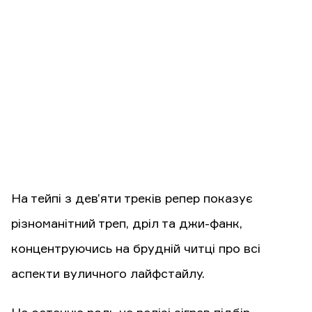
На тейпі з дев’яти треків репер показує
різноманітний треп, дріл та джи-фанк,
концентруючись на брудній читці про всі
аспекти вуличного лайфстайлу.