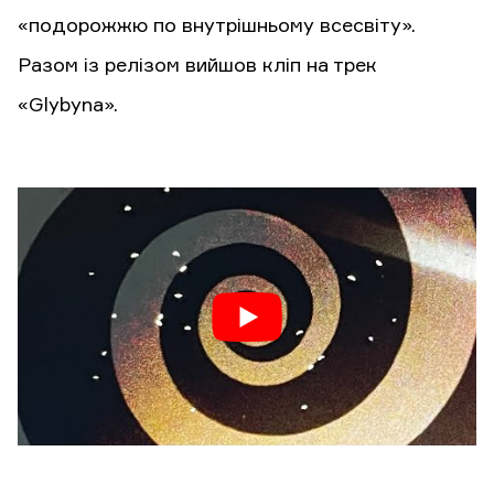
«подорожжю по внутрішньому всесвіту».
Разом із релізом вийшов кліп на трек
«Glybyna».